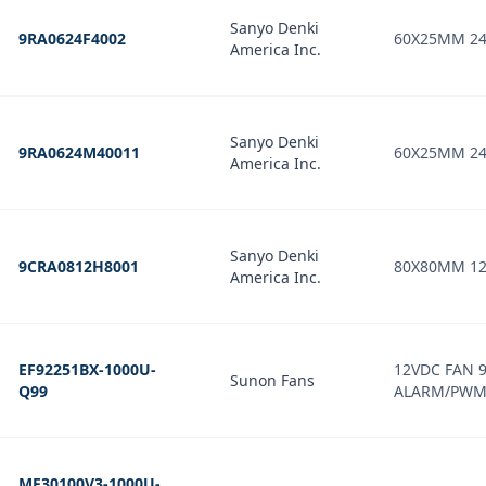
Sanyo Denki
9RA0624F4002
60X25MM 2
America Inc.
Sanyo Denki
9RA0624M40011
60X25MM 24
America Inc.
Sanyo Denki
9CRA0812H8001
80X80MM 12
America Inc.
EF92251BX-1000U-
12VDC FAN 
Sunon Fans
Q99
ALARM/PW
MF30100V3-1000U-