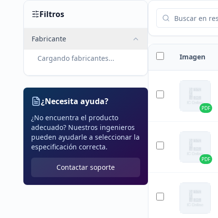
Filtros
Fabricante
Imagen
Cargando fabricantes...
¿Necesita ayuda?
PDF
¿No encuentra el producto
adecuado? Nuestros ingenieros
pueden ayudarle a seleccionar la
especificación correcta.
PDF
Contactar soporte