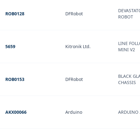
DEVASTAT
ROB0128
DFRobot
ROBOT
LINE FOL
5659
Kitronik Ltd.
MINI V2
BLACK GL
ROB0153
DFRobot
CHASSIS
AKX00066
Arduino
ARDUINO 