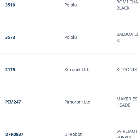
ROMI CHAS
3510
Pololu
BLACK
BALBOA C
3573
Pololu
KIT
2175
Kitronik Ltd.
KITRONIK
MAKER ES
PIM247
Pimoroni Ltd
HEADE
5V REMOT
DFR0937
DFRobot
SUPPLY