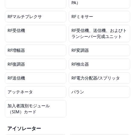
PA）
RFマルチプレクサ
RFミキサー
RF受信機
RF受信機、送信機、およびト
ランシーバー完成ユニット
RF増幅器
RF変調器
RF復調器
RF検出器
RF送信機
RF電力分配器/スプリッタ
アッテネータ
バラン
加入者識別モジュール
（SIM）カード
アイソレーター